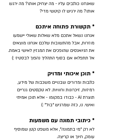
שאנחנו כותבים עליו - מה יצחיק אותו? מה ירגש 
אותו? מה ירגיש לו קיטשי מדי?
* תקשורת פתוחה איתכם
אנחנו נשאל אתכם מלא שאלות שאולי יישמעו 
מוזרות, אבל מהתשובות שלכם אנחנו מוצאים 
את הניואנסים שהופכים את המגזין לאישי באמת. 
אל תתפלאו אם בסוף התהליך נהפוך לבסטיז :)
* תוכן איכותי ומדויק
כתבות ומדורים שבנויים משכבות של מידע, 
רמיזות, זיכרונות וחוויות. לא טקסטים גנריים 
תוצרת AI - כבודו במקומו - אלא תוכן אמיתי 
ואישי. נו, כזה שמרגיש “בול” :)
* כיתובי תמונה עם משמעות
לא רק “מי בתמונה”, אלא משפט קטן שמוסיף 
עומק, חיוך או קריצה.