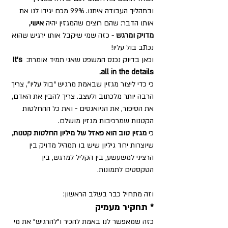
ובתהליך העבודה איתנו. 99% מכם יגידו לנו את 
אותו הדבר: שהם רוצים שהמגזין יהיה 
אישי, 
מדויק ומרגש
 - כזה שמי שיקבל אותו ירגיש שהוא 
נכתב בול עליו!
וכאן בדיוק נכנס המשפט שאני תמיד אומרת: 
It’s 
all in the details.
כי כדי ליצור מגזין שבאמת מרגיש “בול עליו”, צריך 
הרבה יותר מלכתוב ולעצב. צריך להבין את האדם, 
את הסיפור, את הניואנסים - ואת כל ההחלטות 
הקטנות שמרכיבות מגזין מושלם.
כי 
מגזין טוב הוא פאזל של מיליון החלטות קטנות
, 
שיוצרות יחד גיליון שיש בו תמהיל מדויק בין 
הרציני למשעשע, בין הקליל למרגש, בין 
הטקסטים לתמונות.
וזה מתחיל כבר בשלב הראשון:
* תחקיר מעמיק
כזה שמאפשר לנו באמת להכיר ו"להרגיש" את מי 